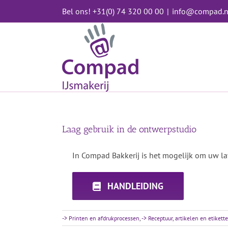
Ga
Bel ons! +31(0) 74 320 00 00
|
info@compad.n
naar
inhoud
Laag gebruik in de ontwerpstudio
In Compad Bakkerij is het mogelijk om uw lay
HANDLEIDING
-> Printen en afdrukprocessen
,
-> Receptuur, artikelen en etikett