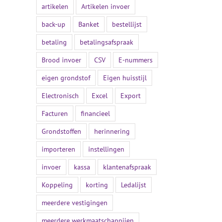
artikelen
Artikelen invoer
back-up
Banket
bestellijst
betaling
betalingsafspraak
Brood invoer
CSV
E-nummers
eigen grondstof
Eigen huisstijl
Electronisch
Excel
Export
Facturen
financieel
Grondstoffen
herinnering
importeren
instellingen
invoer
kassa
klantenafspraak
Koppeling
korting
Ledalijst
meerdere vestigingen
meerdere werkmaatschappijen