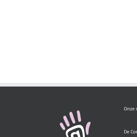
Onze 
De Co