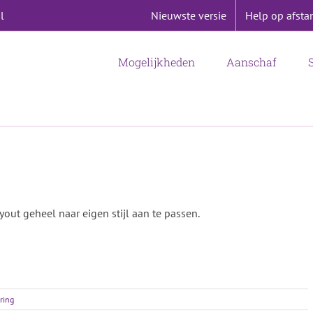
Nieuwste versie
Help op afsta
l
Mogelijkheden
Aanschaf
out geheel naar eigen stijl aan te passen.
ering