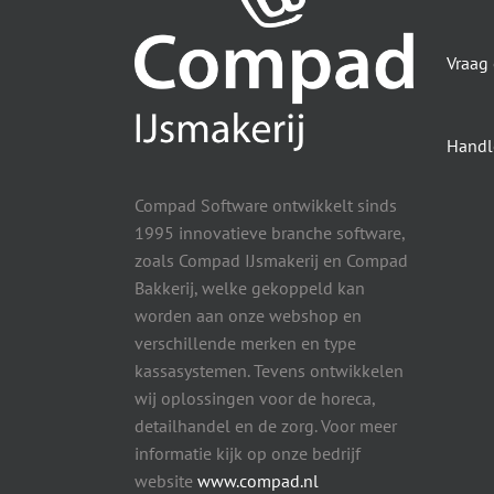
Vraag
Handl
Compad Software ontwikkelt sinds
1995 innovatieve branche software,
zoals Compad IJsmakerij en Compad
Bakkerij, welke gekoppeld kan
worden aan onze webshop en
verschillende merken en type
kassasystemen. Tevens ontwikkelen
wij oplossingen voor de horeca,
detailhandel en de zorg. Voor meer
informatie kijk op onze bedrijf
website
www.compad.nl