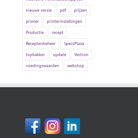
nieuwe versie
pdf
prijzen
printer
printerinstellingen
Productie
recept
Receptenbeheer
SpecsPlaza
topbakker
update
Vectron
voedingswaarden
webshop