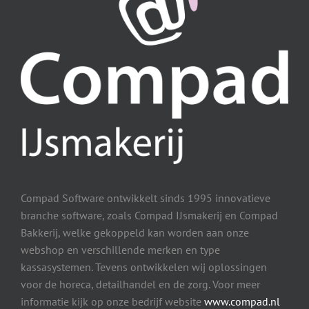
Compad Software ontwikkelt sinds 1995 innovatieve
branche software, zoals Compad IJsmakerij en Compad
Bakkerij, welke gekoppeld kan worden aan onze
webshop en verschillende merken en type
kassasystemen. Tevens ontwikkelen wij oplossingen
voor de horeca, detailhandel en de zorg. Voor meer
informatie kijk op onze bedrijf website
www.compad.nl