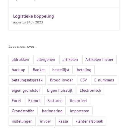
Logistieke koppeling
augustus 24th, 2023
Lees meer over:
afdrukken
allergenen
artikelen
Artikelen invoer
back-up
Banket
bestellijst
betaling
betalingsafspraak
Brood invoer
CSV
E-nummers
eigen grondstof
Eigen huisstijl
Electronisch
Excel
Export
Facturen
financieel
Grondstoffen
herinnering
importeren
instellingen
invoer
kassa
klantenafspraak