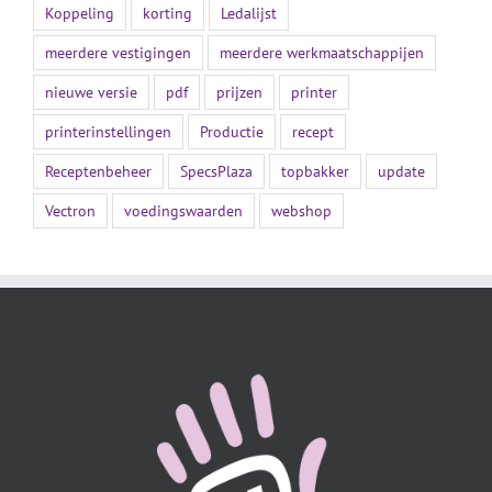
Koppeling
korting
Ledalijst
meerdere vestigingen
meerdere werkmaatschappijen
nieuwe versie
pdf
prijzen
printer
printerinstellingen
Productie
recept
Receptenbeheer
SpecsPlaza
topbakker
update
Vectron
voedingswaarden
webshop