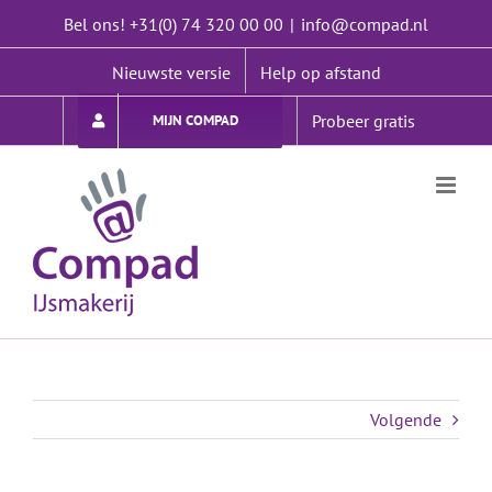
Ga
Bel ons! +31(0) 74 320 00 00
|
info@compad.nl
naar
inhoud
Nieuwste versie
Help op afstand
Probeer gratis
MIJN COMPAD
Volgende