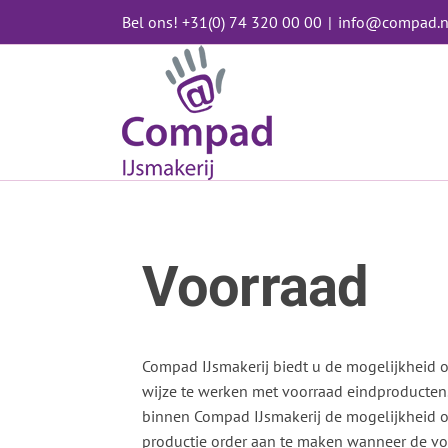
Ga
Bel ons! +31(0) 74 320 00 00
|
info@compad.n
naar
inhoud
Voorraad
Compad IJsmakerij biedt u de mogelijkheid
wijze te werken met voorraad eindproducten.
binnen Compad IJsmakerij de mogelijkheid 
productie order aan te maken wanneer de vo