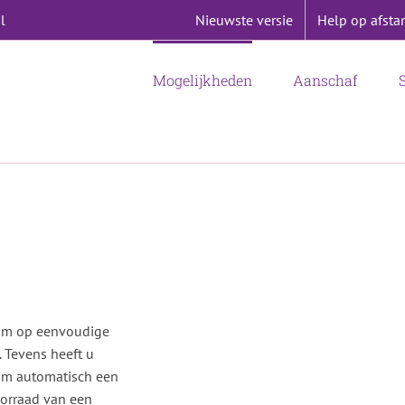
Nieuwste versie
Help op afsta
l
Mogelijkheden
Aanschaf
 om op eenvoudige
 Tevens heeft u
om automatisch een
orraad van een