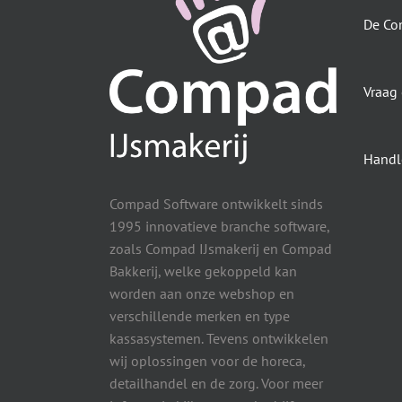
De Co
Vraag
Handl
Compad Software ontwikkelt sinds
1995 innovatieve branche software,
zoals Compad IJsmakerij en Compad
Bakkerij, welke gekoppeld kan
worden aan onze webshop en
verschillende merken en type
kassasystemen. Tevens ontwikkelen
wij oplossingen voor de horeca,
detailhandel en de zorg. Voor meer