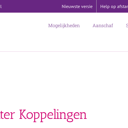
Nieuwste versie
Help op afsta
l
Mogelijkheden
Aanschaf
ter Koppelingen