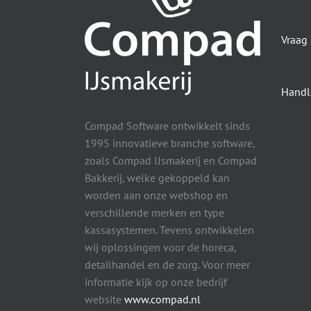
Vraag
Handl
Compad Software ontwikkelt sinds
1995 innovatieve branche software,
zoals Compad IJsmakerij en Compad
Bakkerij, welke gekoppeld kan
worden aan onze webshop en
verschillende merken en type
kassasystemen. Tevens ontwikkelen
wij oplossingen voor de horeca,
detailhandel en de zorg. Voor meer
informatie kijk op onze bedrijf
website
www.compad.nl