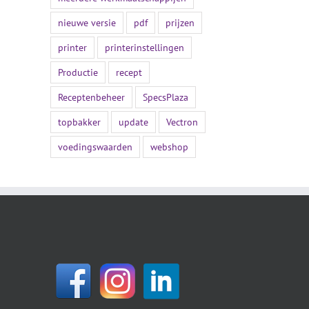
nieuwe versie
pdf
prijzen
printer
printerinstellingen
Productie
recept
Receptenbeheer
SpecsPlaza
topbakker
update
Vectron
voedingswaarden
webshop