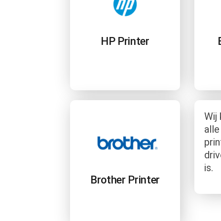
HP Printer
Wij
all
prin
driv
is.
Brother Printer