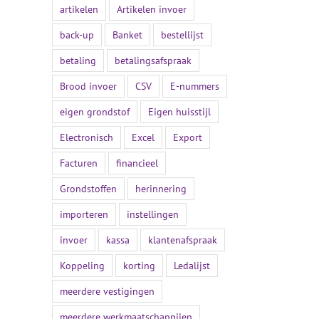
artikelen
Artikelen invoer
back-up
Banket
bestellijst
betaling
betalingsafspraak
Brood invoer
CSV
E-nummers
eigen grondstof
Eigen huisstijl
Electronisch
Excel
Export
Facturen
financieel
Grondstoffen
herinnering
importeren
instellingen
invoer
kassa
klantenafspraak
Koppeling
korting
Ledalijst
meerdere vestigingen
meerdere werkmaatschappijen