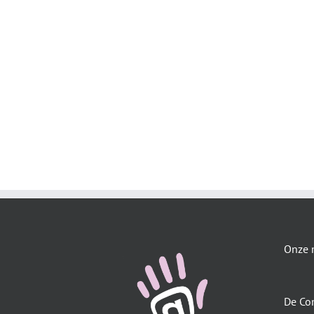
Onze 
De Co