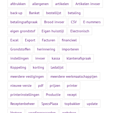
afdrukken
allergenen
artikelen
Artikelen invoer
back-up
Banket
bestellijst
betaling
betalingsafspraak
Brood invoer
CSV
E-nummers
eigen grondstof
Eigen huisstijl
Electronisch
Excel
Export
Facturen
financieel
Grondstoffen
herinnering
importeren
instellingen
invoer
kassa
klantenafspraak
Koppeling
korting
Ledalijst
meerdere vestigingen
meerdere werkmaatschappijen
nieuwe versie
pdf
prijzen
printer
printerinstellingen
Productie
recept
Receptenbeheer
SpecsPlaza
topbakker
update
Vectron
voedingswaarden
webshop