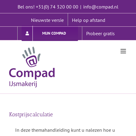
Ga
Bel ons! +31(0) 74 320 00 00
|
info@compad.nl
naar
inhoud
Nieuwste versie
Help op afstand
Probeer gratis
MIJN COMPAD
Kostprijscalculatie
In deze themahandleiding kunt u nalezen hoe u