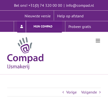
Ga
Bel ons! +31(0) 74 320 00 00
|
info@compad.nl
naar
inhoud
Nieuwste versie
Help op afstand
Probeer gratis
MIJN COMPAD
Vorige
Volgende