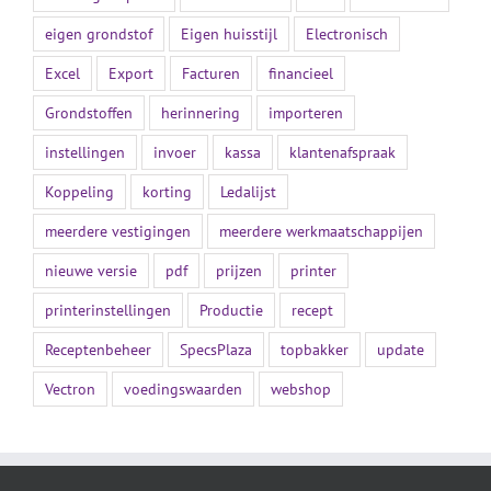
eigen grondstof
Eigen huisstijl
Electronisch
Excel
Export
Facturen
financieel
Grondstoffen
herinnering
importeren
instellingen
invoer
kassa
klantenafspraak
Koppeling
korting
Ledalijst
meerdere vestigingen
meerdere werkmaatschappijen
nieuwe versie
pdf
prijzen
printer
printerinstellingen
Productie
recept
Receptenbeheer
SpecsPlaza
topbakker
update
Vectron
voedingswaarden
webshop