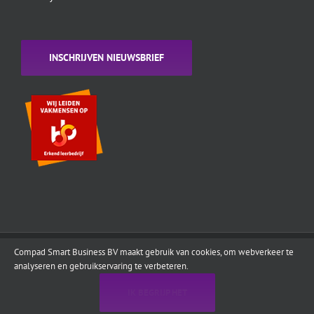
INSCHRIJVEN NIEUWSBRIEF
Compad Smart Business BV maakt gebruik van cookies, om webverkeer te
Copyright 1995 - 2022
Compad Software
| All Rights Reserved | Designed by
analyseren en gebruikservaring te verbeteren.
Compad Studio
|
Disclamer
|
Algemene Voorwaarden
Instagram
IK BEGRIJP HET