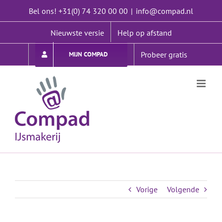
Ga
Bel ons! +31(0) 74 320 00 00
|
info@compad.nl
naar
inhoud
Nieuwste versie
Help op afstand
Probeer gratis
MIJN COMPAD
Vorige
Volgende