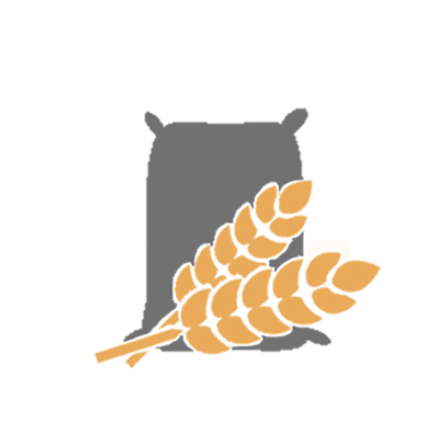
View
Larger
Image