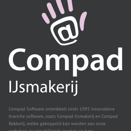
Compad Software ontwikkelt sinds 1995 innovatieve
branche software, zoals Compad IJsmakerij en Compad
Bakkerij, welke gekoppeld kan worden aan onze
webshop en verschillende merken en type