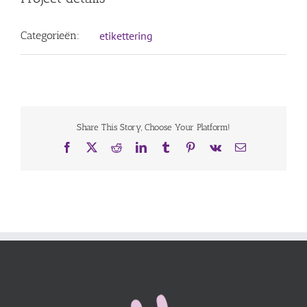
Categorieën:
etikettering
Share This Story, Choose Your Platform!
Facebook
X
Reddit
LinkedIn
Tumblr
Pinterest
Vk
E-
mail