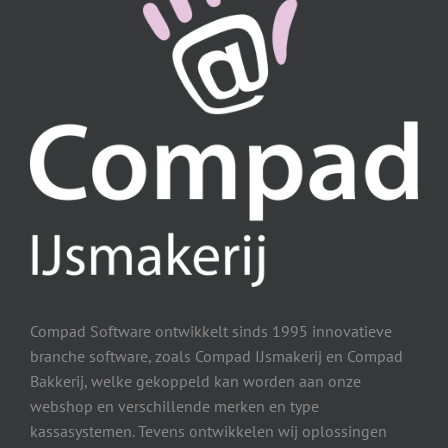
Compad Software ontwikkelt sinds 1995 innovatieve
branche software, zoals Compad IJsmakerij en Compad
Bakkerij, welke gekoppeld kan worden aan onze
webshop en verschillende merken en type
kassasystemen. Tevens ontwikkelen wij oplossingen