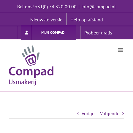
Ga
Bel ons! +31(0) 74 320 00 00
|
info@compad.nl
naar
inhoud
Nieuwste versie
Help op afstand
Probeer gratis
MIJN COMPAD
Vorige
Volgende