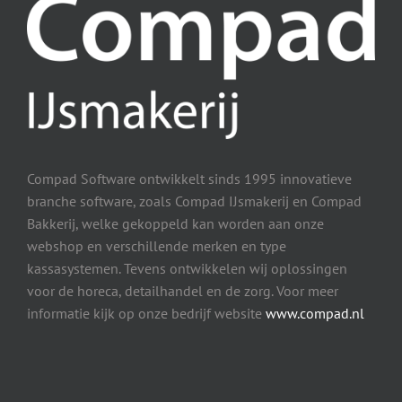
Compad Software ontwikkelt sinds 1995 innovatieve
branche software, zoals Compad IJsmakerij en Compad
Bakkerij, welke gekoppeld kan worden aan onze
webshop en verschillende merken en type
kassasystemen. Tevens ontwikkelen wij oplossingen
voor de horeca, detailhandel en de zorg. Voor meer
informatie kijk op onze bedrijf website
www.compad.nl