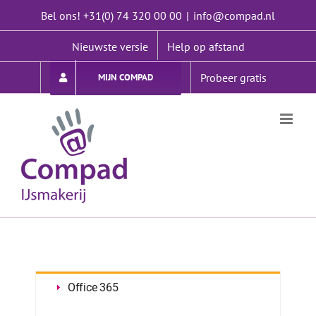
Ga
Bel ons! +31(0) 74 320 00 00
|
info@compad.nl
naar
inhoud
Nieuwste versie
Help op afstand
Probeer gratis
MIJN COMPAD
Office 365