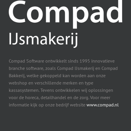
Compad Software ontwikkelt sinds 1995 innovatieve
branche software, zoals Compad IJsmakerij en Compad
Bakkerij, welke gekoppeld kan worden aan onze
webshop en verschillende merken en type
kassasystemen. Tevens ontwikkelen wij oplossingen
voor de horeca, detailhandel en de zorg. Voor meer
informatie kijk op onze bedrijf website
www.compad.nl