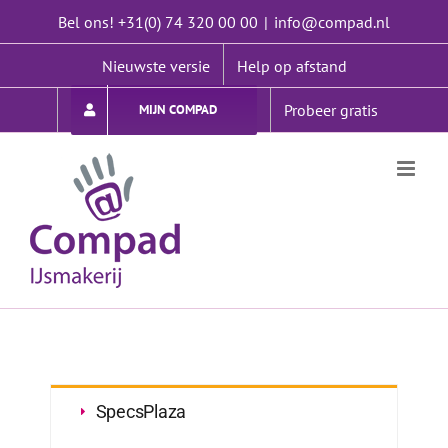
Ga
Bel ons! +31(0) 74 320 00 00
|
info@compad.nl
naar
inhoud
Nieuwste versie
Help op afstand
Probeer gratis
MIJN COMPAD
SpecsPlaza