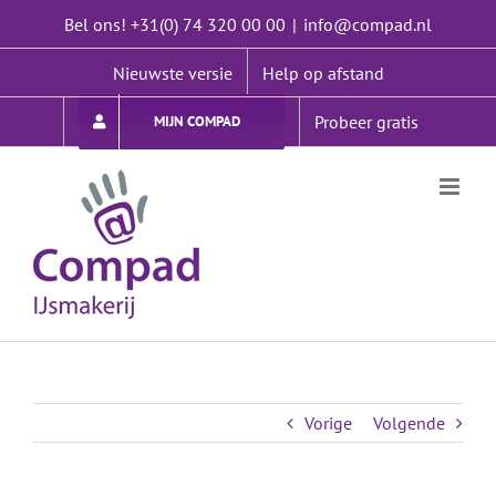
Ga
Bel ons! +31(0) 74 320 00 00
|
info@compad.nl
naar
inhoud
Nieuwste versie
Help op afstand
Probeer gratis
MIJN COMPAD
Vorige
Volgende