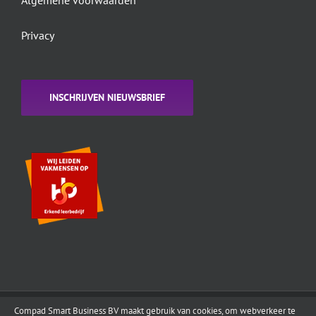
Algemene voorwaarden
Privacy
INSCHRIJVEN NIEUWSBRIEF
Compad Smart Business BV maakt gebruik van cookies, om webverkeer te
Copyright 1995 - 2022
Compad Software
| All Rights Reserved | Designed by