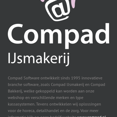
Compad Software ontwikkelt sinds 1995 innovatieve
branche software, zoals Compad IJsmakerij en Compad
Bakkerij, welke gekoppeld kan worden aan onze
webshop en verschillende merken en type
kassasystemen. Tevens ontwikkelen wij oplossingen
voor de horeca, detailhandel en de zorg. Voor meer
informatie kijk op onze bedrijf website
www.compad.nl