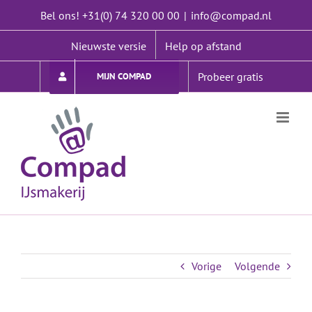
Ga
Bel ons! +31(0) 74 320 00 00
|
info@compad.nl
naar
inhoud
Nieuwste versie
Help op afstand
Probeer gratis
MIJN COMPAD
Vorige
Volgende