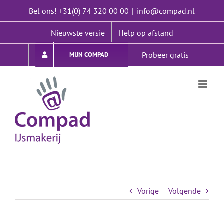
Ga
Bel ons! +31(0) 74 320 00 00
|
info@compad.nl
naar
inhoud
Nieuwste versie
Help op afstand
Probeer gratis
MIJN COMPAD
Vorige
Volgende