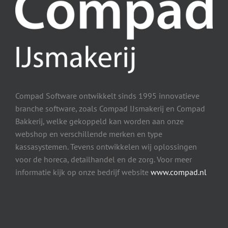
Compad Software ontwikkelt sinds 1995 innovatieve
branche software, zoals Compad IJsmakerij en Compad
Bakkerij, welke gekoppeld kan worden aan onze
webshop en verschillende merken en type
kassasystemen. Tevens ontwikkelen wij oplossingen
voor de horeca, detailhandel en de zorg. Voor meer
informatie kijk op onze bedrijf website
www.compad.nl